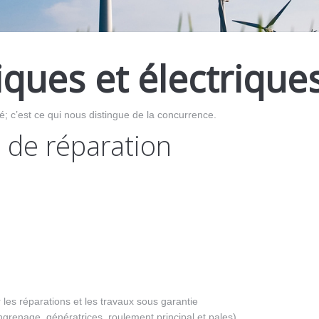
ques et électrique
té; c’est ce qui nous distingue de la concurrence.
t de réparation
 les réparations et les travaux sous garantie
renage, génératrices, roulement principal et pales)